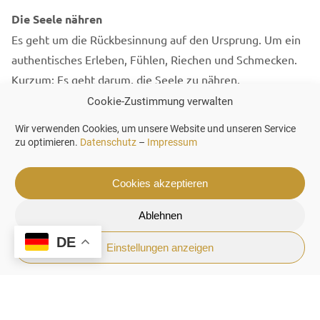
Die Seele nähren
Es geht um die Rückbesinnung auf den Ursprung. Um ein
authentisches Erleben, Fühlen, Riechen und Schmecken.
Kurzum: Es geht darum, die Seele zu nähren.
Cookie-Zustimmung verwalten
Mit meinen sorgfältig kuratierten Touren führe ich Sie
Wir verwenden Cookies, um unsere Website und unseren Service
dorthin, wo Portugal noch ganz es selbst ist –
zu optimieren.
Datenschutz
–
Impressum
unverfälscht, herzlich und tief verwurzelt. Ich lade Sie ein,
dieses Jahr nicht nur zu verreisen, sondern wirklich
Cookies akzeptieren
anzukommen.
Ablehnen
Mein Credo:
Luxus im Jahr 2026 bedeutet nicht, mehr
DE
zu besitzen, sondern tiefer zu fühlen.
Ich freue mich
Einstellungen anzeigen
darauf, dieses Jahr gemeinsam mit Ihnen die verborgenen
Schätze Portugals zu entdecken. Herzlichst, Ihre Gabriele
Miranda